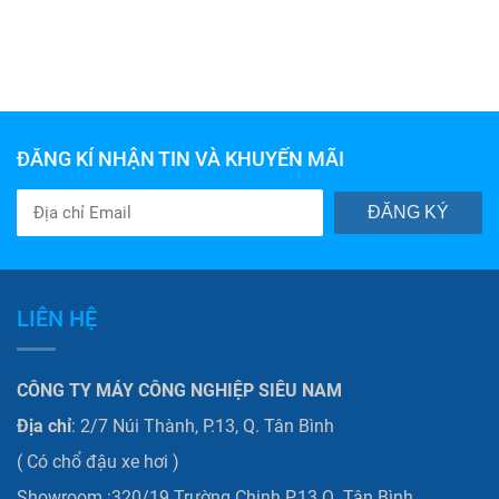
ĐĂNG KÍ NHẬN TIN VÀ KHUYẾN MÃI
ĐĂNG KÝ
LIÊN HỆ
CÔNG TY MÁY CÔNG NGHIỆP SIÊU NAM
Địa chỉ
: 2/7 Núi Thành, P.13, Q. Tân Bình
( Có chổ đậu xe hơi )
Showroom :320/19 Trường Chinh P.13 Q. Tân Bình