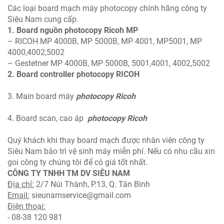
Các loại board mạch máy photocopy chính hãng công ty
Siêu Nam cung cấp.
1. Board nguồn photocopy Ricoh MP
– RICOH MP 4000B, MP 5000B, MP 4001, MP5001, MP
4000,4002,5002
– Gestetner MP 4000B, MP 5000B, 5001,4001, 4002,5002
2. Board controller photocopy RICOH
3. Main board máy
photocopy Ricoh
4. Board scan, cao áp
photocopy Ricoh
Quý khách khi thay board mạch
được nhân viên công ty
Siêu Nam bảo trì vệ sinh máy miễn phí. Nếu có nhu cầu xin
goi công ty chúng tôi để có giá tốt nhất.
CÔNG TY TNHH TM DV SIÊU NAM
Địa chỉ:
2/7 Núi Thành, P.13, Q. Tân Bình
Email:
sieunamservice@gmail.com
Điện thoại:
- 08-38 120 981