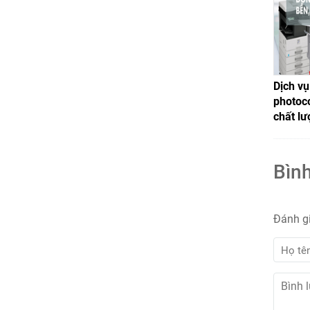
Dịch v
photoco
chất lư
Bình
Đánh g