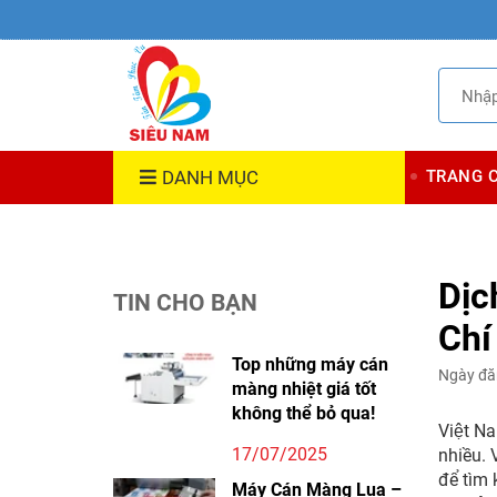
DANH MỤC
TRANG 
Dịc
TIN CHO BẠN
Chi
Top những máy cán
Ngày đă
màng nhiệt giá tốt
không thể bỏ qua!
Việt Na
17/07/2025
nhiều. 
để tìm
Máy Cán Màng Lụa –