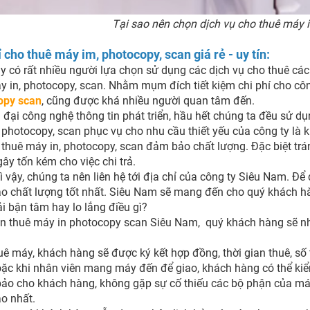
Tại sao nên chọn dịch vụ cho thuê máy i
ỉ cho thuê máy im, photocopy, scan giá rẻ - uy tín:
y có rất nhiều người lựa chọn sử dụng các dịch vụ cho thuê các
́y in, photocopy, scan. Nhằm mụm đích tiết kiệm chi phí cho công
opy scan
, cũng được khá nhiều người quan tâm đến.
i đại công nghệ thông tin phát triển, hầu hết chúng ta đều sử dụng
, photocopy, scan phục vụ cho nhu cầu thiết yếu của công ty là kh
 thuê máy in, photocopy, scan đảm bảo chất lượng. Đặc biệt trá
gây tốn kém cho việc chi trả.
ì vậy, chúng ta nên liên hệ tới địa chỉ của công ty Siêu Nam. Để
 chất lượng tốt nhất. Siêu Nam sẽ mang đến cho quý khách hàn
i bận tâm hay lo lắng điều gì?
n thuê máy in photocopy scan Siêu Nam, quý khách hàng sẽ n
huê máy, khách hàng sẽ được ký kết hợp đồng, thời gian thuê, số
ặc khi nhân viên mang máy đến để giao, khách hàng có thể kiể
ảo cho khách hàng, không gặp sự cố thiếu các bộ phận của máy
o nhất.