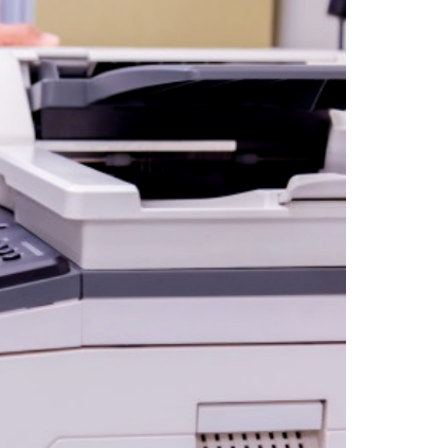
 4055
000đ