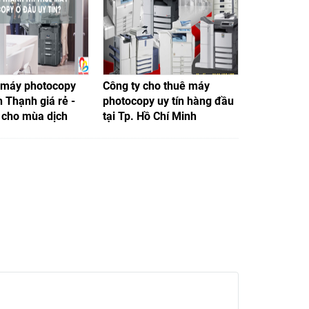
 máy photocopy
Công ty cho thuê máy
Tiện lợi hơ
 Thạnh giá rẻ -
photocopy uy tín hàng đầu
thuê máy p
p cho mùa dịch
tại Tp. Hồ Chí Minh
7