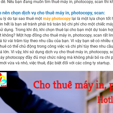
dễ. Nếu bạn đang muốn tìm thuê máy in, photocopy, scan thì khô
o nên chọn dịch vụ cho thuê máy in, photocopy, scan:
u lý do tại sao thuê một
máy photocopy
lại là một lựa chọn tố
rên hết là bạn sẽ tránh phải trả toàn bộ chi phí cho một chiếc máy
sử dụng. Trong khi đó, khi chọn thuê lại cho bạn một dự toán hợ
t không? Một hợp đồng cho thuê máy in, photocopy, scan rất lin
á từ vài trăm tùy theo nhu cầu của bạn. Vì vậy bạn sẽ có nhiều s
huê có thể chủ động trong công việc và chi phí tùy theo nhu cầu
 lớn. Vì vậy, khi sử dụng dịch vụ cho thuê máy in, photocopy, 
y photocopy đầy đủ mọi chức năng mà không phải bỏ ra chi phí
mới vừa và nhỏ, việc thuê, đặc biệt đối với các công ty startup.
-46%