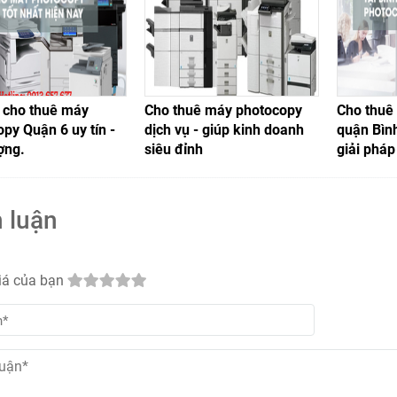
ụ cho thuê máy
Cho thuê máy photocopy
Cho thuê
py Quận 6 uy tín -
dịch vụ - giúp kinh doanh
quận Bình
ợng.
siêu đỉnh
giải phá
 luận
iá của bạn