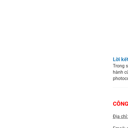
Lời kế
Trong 
hành cù
photoco