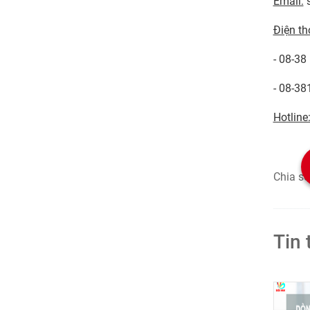
CÔNG
Địa chỉ:
Email:
s
Điện th
- 08-38
- 08-38
Hotline
Chia sẻ
Tin 