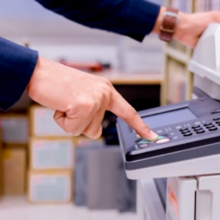
photocopy Ricoh MP 2555
Máy photocopy Ricoh MP
SP
00.000đ
26.000.000đ
65.000.000đ
49.000.