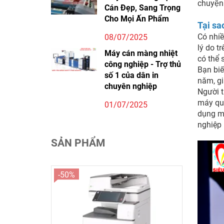
chuyện 
Cán Đẹp, Sang Trọng
Cho Mọi Ấn Phẩm
Tại sa
Có nhiề
08/07/2025
lý do t
Máy cán màng nhiệt
có thể 
công nghiệp - Trợ thủ
Bạn biế
số 1 của dân in
năm, gi
chuyên nghiệp
Người t
máy quá
01/07/2025
dụng má
nghiệp 
SẢN PHẨM
-50%
-70%