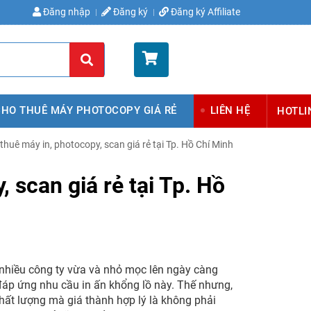
Đăng nhập
Đăng ký
Đăng ký Affiliate
Giỏ hàng (
0
)
CHO THUÊ MÁY PHOTOCOPY GIÁ RẺ
LIÊN HỆ
HOTLI
 thuê máy in, photocopy, scan giá rẻ tại Tp. Hồ Chí Minh
scan giá rẻ tại Tp. Hồ
́i nhiều công ty vừa và nhỏ mọc lên ngày càng
́p ứng nhu cầu in ấn khổng lồ này. Thế nhưng,
́t lượng mà giá thành hợp lý là không phải