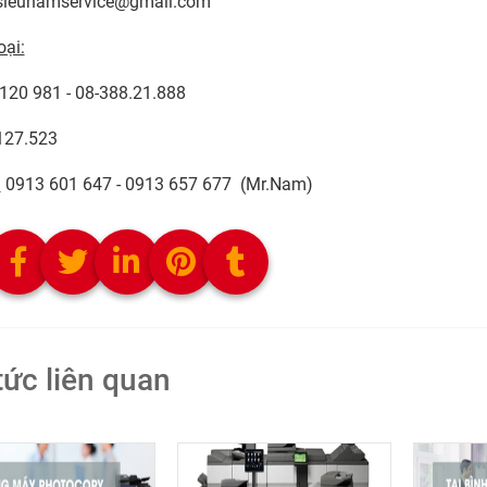
 TY TNHH TM DV SIÊU NAM
2/7 Núi Thành, P.13, Q. Tân Bình
ieunamservice@gmail.com
oại:
 120 981 - 08-388.21.888
127.523
:
0913 601 647 - 0913 657 677 (Mr.Nam)
:
tức liên quan