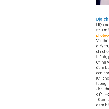
Địa ch
Hiện na
tthu ma
photoc
Với thờ
giấy tờ
chỉ cho
thành, 
Chính v
đảm bảo
còn phả
Khi chọ
tưởng:
- Khi t
đến. Ho
- Đảm b
đảm bả