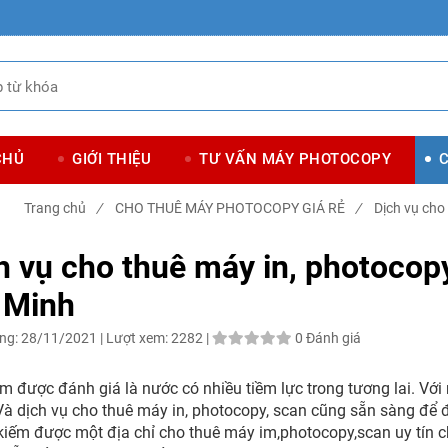
CHỦ
GIỚI THIỆU
TƯ VẤN MÁY PHOTOCOPY
Trang chủ
/
CHO THUÊ MÁY PHOTOCOPY GIÁ RẺ
/
Dịch vụ cho
h vụ cho thuê máy in, photocopy, 
́ Minh
ng:
28/11/2021 |
Lượt xem:
2282 |
0 Đánh giá
m được đánh giá là nước có nhiều tiềm lực trong tương lai. Vơ
Và dịch vụ cho thuê máy in, photocopy, scan cũng sẵn sàng để đa
 kiếm được một địa chỉ cho thuê máy im,photocopy,scan uy tín châ