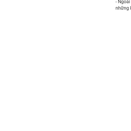
- Ngoài
những k