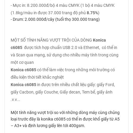
- Mực in: 8.200.000đ/bộ 4 màu CMYK (1 bộ 4 màu CMYK
(1.8kg/màu in được 37.000 trang độ phủ
8.75%
)
- Drum: 2.000.000đ/cây (tuổi thọ 300.000 trang)
MỘT SỐ TÍNH NĂNG VƯỢT TRỘI CỦA DÒNG
Konica
c6085
được tích hợp chuẩn USB 2.0 và Ethernet, có thể in
và Scan qua mạng, sử dụng cho nhiều máy tính trong cùng
một cơ quan
Konica c6085
có thể làm việc trong những môi trường có
điều kiện thời tiết khắc nghiệt
Konica c6085
in được trên nhiều chất liệu giấy: giấy Ford,
giấy Cacbon, giấy Couche, Giấy decan, Tem bể, giấy ảnh
.v.v...
Một tính năng vượt trội so với những dòng máy cùng chủng
loại trước đây là konika c6085 có thể in được khổ giấy từ A5
– A3+ và định lương giấy lên tới 400gsm.