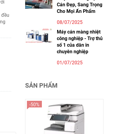
với
Cán Đẹp, Sang Trọng
Cho Mọi Ấn Phẩm
ề đều
ợng
08/07/2025
Máy cán màng nhiệt
công nghiệp - Trợ thủ
số 1 của dân in
chuyên nghiệp
01/07/2025
SẢN PHẨM
-50%
-70%