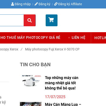
Đăng nhập
Đăng ký
Đăng ký Affiliate
Giỏ hàng (
0
)
CHO THUÊ MÁY PHOTOCOPY GIÁ RẺ
LIÊN HỆ
HOTLI
ocopy Xerox
/
Máy photocopy Fuji Xerox V-5070 CP
TIN CHO BẠN
Top những máy cán
màng nhiệt giá tốt
không thể bỏ qua!
17/07/2025
a
r kỹ
Máy Cán Màng Lụa –