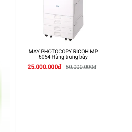
MÁY PHOTOCOPY RICOH MP
Máy ph
6054 Hàng trưng bày
25.000.000đ
19.00
50.000.000đ