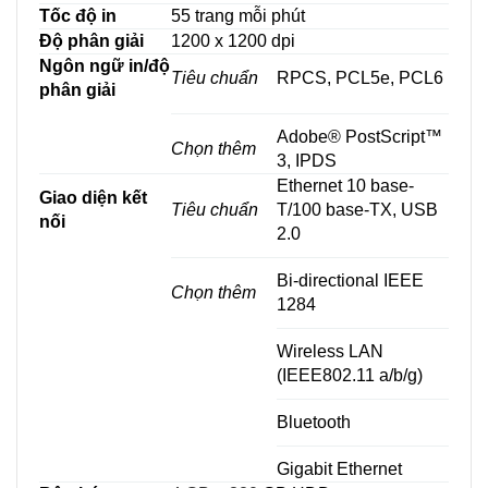
Tốc độ in
55 trang mỗi phút
Độ phân giải
1200 x 1200 dpi
Ngôn ngữ in/độ
Tiêu chuẩn
RPCS, PCL5e, PCL6
phân giải
Adobe® PostScript™
Chọn thêm
3, IPDS
Ethernet 10 base-
Giao diện kết
Tiêu chuẩn
T/100 base-TX, USB
nối
2.0
Bi-directional IEEE
Chọn thêm
1284
Wireless LAN
(IEEE802.11 a/b/g)
Bluetooth
Gigabit Ethernet