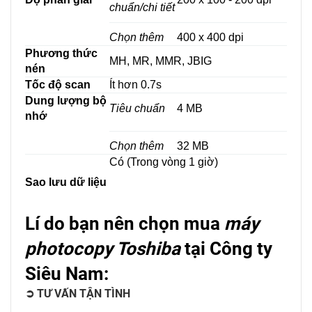
chuẩn/chi tiết
Chọn thêm
400 x 400 dpi
Phương thức
MH, MR, MMR, JBIG
nén
Tốc độ scan
Ít hơn 0.7s
Dung lượng bộ
Tiêu chuẩn
4 MB
nhớ
Chọn thêm
32 MB
Có (Trong vòng 1 giờ)
Sao lưu dữ liệu
Lí do bạn nên chọn mua
máy
photocopy Toshiba
tại Công ty
Siêu Nam:
➲ TƯ VẤN TẬN TÌNH