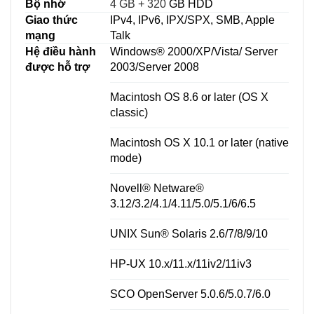
Bộ nhớ
4 GB + 320
GB HDD
Giao thức
IPv4, IPv6, IPX/SPX, SMB, Apple
mạng
Talk
Hệ điều hành
Windows® 2000/XP/Vista/ Server
được hỗ trợ
2003/Server 2008
Macintosh OS 8.6 or later (OS X
classic)
Macintosh OS X 10.1 or later (native
mode)
Novell® Netware®
3.12/3.2/4.1/4.11/5.0/5.1/6/6.5
UNIX Sun® Solaris 2.6/7/8/9/10
HP-UX 10.x/11.x/11iv2/11iv3
SCO OpenServer 5.0.6/5.0.7/6.0