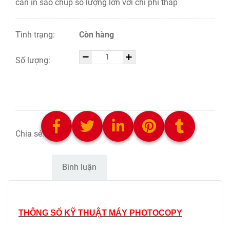
cần in sao chup số lượng lớn với chi phí thấp
Tình trạng:
Còn hàng
Số lượng:
CHỌN SẢN PHẨM
Chia sẻ:
Mô tả
Bình luận
THÔNG SỐ KỸ THUẬT MÁY PHOTOCOPY