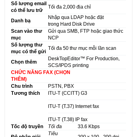
Số lượng email
Tối đa 2,000 địa chỉ
có thể lưu trữ
Nhập qua LDAP hoặc đặt
Danh bạ
trong Hard Disk Drive
Scan vào thư
Gửi qua SMB, FTP hoặc giao thức
mục
NCP
Số lượng thư
Tối đa 50 thư mục mỗi lần scan
mục có thể gửi
DeskTopEditor™ For Production,
Chọn thêm
SCS/IPDS printing
CHỨC NĂNG FAX (CHỌN
THÊM)
Chu trình
PSTN, PBX
Tương thích
ITU-T (CCITT) G3
ITU-T (T.37) Internet fax
ITU-T (T.38) IP fax
Tốc độ truyền
Tối đa
33.6 Kbps
Tiêu
Độ phân giải
200 x 100 - 200 dpi