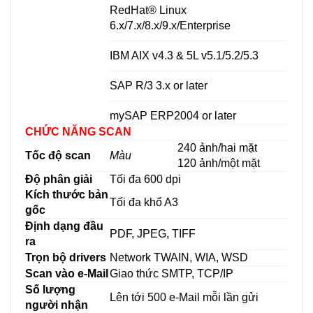
RedHat® Linux
6.x/7.x/8.x/9.x/Enterprise
IBM AIX v4.3 & 5L v5.1/5.2/5.3
SAP R/3 3.x or later
mySAP ERP2004 or later
CHỨC NĂNG SCAN
240 ảnh/hai mặt
Tốc độ scan
Màu
120 ảnh/một mặt
Độ phân giải
Tối đa 600 dpi
Kích thước bản
Tối đa khổ A3
gốc
Định dạng đầu
PDF, JPEG, TIFF
ra
Trọn bộ drivers
Network TWAIN, WIA, WSD
Scan vào e-Mail
Giao thức SMTP, TCP/IP
Số lượng
Lên tới 500 e-Mail mỗi lần gửi
người nhận