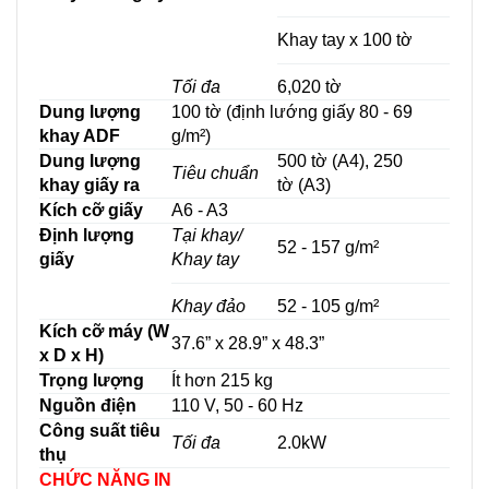
Khay tay x 100 tờ
Tối đa
6,020 tờ
Dung lượng
100 tờ (định lướng giấy 80 - 69
khay ADF
g/m²)
Dung lượng
500 tờ (A4), 250
Tiêu chuẩn
khay giấy ra
tờ (A3)
Kích cỡ giấy
A6 - A3
Định lượng
Tại khay/
52 - 157 g/m²
giấy
Khay tay
Khay đảo
52 - 105 g/m²
Kích cỡ máy (W
37.6” x 28.9” x 48.3”
x D x H)
Trọng lượng
Ít hơn 215 kg
Nguồn điện
110 V, 50 - 60 Hz
Công suất tiêu
Tối đa
2.0kW
thụ
CHỨC NĂNG IN