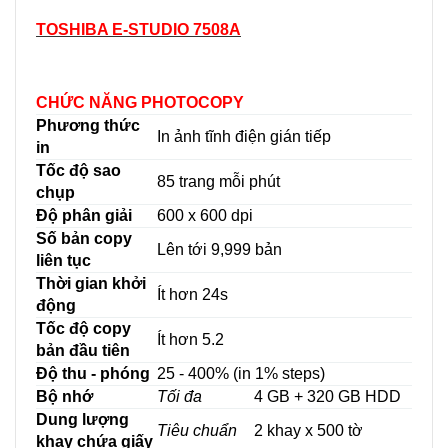
TOSHIBA E-STUDIO 7508A
CHỨC NĂNG PHOTOCOPY
Phương thức
In ảnh tĩnh điện gián tiếp
in
Tốc độ sao
85 trang mỗi phút
chụp
Độ phân giải
600 x 600 dpi
Số bản copy
Lên tới 9,999 bản
liên tục
Thời gian khởi
Ít hơn 24s
động
Tốc độ copy
Ít hơn 5.2
bản đầu tiên
Độ thu - phóng
25 - 400% (in 1% steps)
Bộ nhớ
Tối đa
4 GB + 320 GB HDD
Dung lượng
Tiêu chuẩn
2 khay x 500 tờ
khay chứa giấy