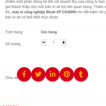
chiếm một phần đáng kể đối với doanh thu của công ty bạn 
giá thành thấp cho mỗi bản in sẽ trở nên quan trọng. Thêm 
đó
, máy in công nghiệp Ricoh SP C430DN
còn tiết kiệm chi 
bản in do có thể refill mực được
Tình trạng:
Còn hàng
Số lượng:
CHỌN SẢN PHẨM
Chia sẻ: