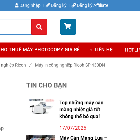
Đăng nhập
Đăng ký
Đăng ký Affiliate
Giỏ hàng (
0
)
CHO THUÊ MÁY PHOTOCOPY GIÁ RẺ
LIÊN HỆ
HOTLI
 nghiệp Ricoh
/
Máy in công nghiêp Ricoh SP 430DN
TIN CHO BẠN
Top những máy cán
màng nhiệt giá tốt
không thể bỏ qua!
17/07/2025
áp
Máy Cán Màng Lụa –