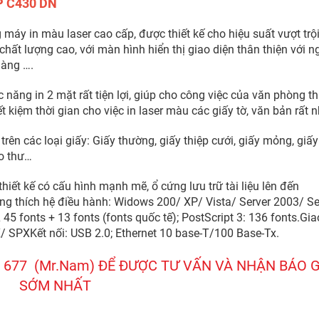
SP C430 DN
 máy in màu laser cao cấp, được thiết kế cho hiệu suất vượt trội
chất lượng cao, với màn hình hiển thị giao diện thân thiện với n
dàng ….
 năng in 2 mặt rất tiện lợi, giúp cho công việc của văn phòng t
ết kiệm thời gian cho việc in laser màu các giấy tờ, văn bản rất n
trên các loại giấy: Giấy thường, giấy thiệp cưới, giấy mỏng, giấy
ao thư…
hiết kế có cấu hình mạnh mẽ, ổ cứng lưu trữ tài liệu lên đến
ng thích hệ điều hành: Widows 200/ XP/ Vista/ Server 2003/ Se
 45 fonts + 13 fonts (fonts quốc tế); PostScript 3: 136 fonts.Gia
X/ SPXKết nối: USB 2.0; Ethernet 10 base-T/100 Base-Tx.
57 677 (Mr.Nam) ĐỂ ĐƯỢC TƯ VẤN VÀ NHẬN BÁO G
SỚM NHẤT